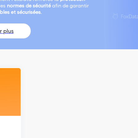
les
normes de sécurité
afin de garantir
ables et sécurisées
.
r plus