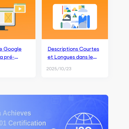
 Google
Descriptions Courtes
a pré-
et Longues dans le
n
Play Store
2025/10/23