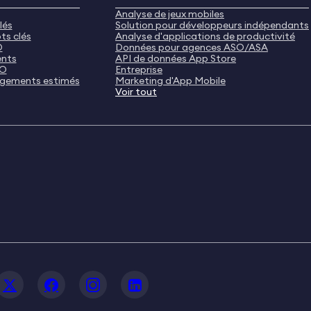
Analyse de jeux mobiles
lés
Solution pour développeurs indépendants
ts clés
Analyse d'applications de productivité
O
Données pour agences ASO/ASA
ents
API de données App Store
SO
Entreprise
rgements estimés
Marketing d'App Mobile
Voir tout