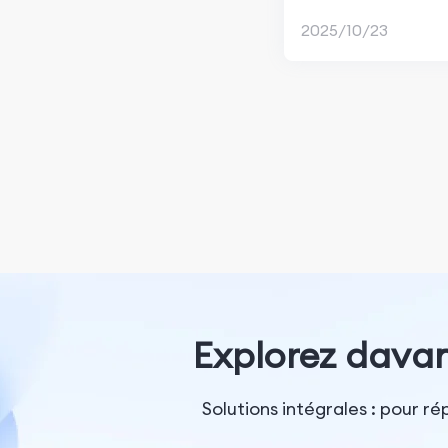
classement du G
Création de contenu
2025/10/23
Play Store
Marketing sur les réseaux
sociaux
Gestion des médias
sociaux
Marketing sur Facebook
Marketing de marque et
médias sociaux
Publicités Facebook
Publicités sociales
Explorez davan
payantes
Solutions intégrales : pour r