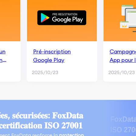
un
Pré-inscription
Campagne
n
Google Play
App pour l
lay
inscriptio
2025/10/23
2025/10/23
𝐬, 𝐬𝐞́𝐜𝐮𝐫𝐢𝐬𝐞́𝐞𝐬: 𝐅𝐨𝐱𝐃𝐚𝐭𝐚
𝐜𝐞𝐫𝐭𝐢𝐟𝐢𝐜𝐚𝐭𝐢𝐨𝐧 𝐈𝐒𝐎 𝟐𝟕𝟎𝟎𝟏
ent FoxData renforce la
protection