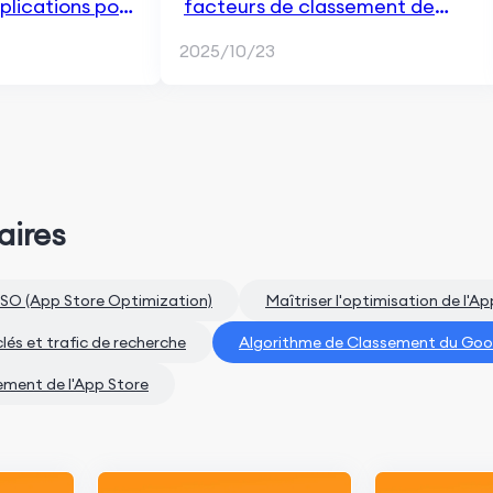
lications pour
facteurs de classement de
tore
l'optimisation Google Play
2025/10/23
aires
SO (App Store Optimization)
Maîtriser l'optimisation de l'A
és et trafic de recherche
Algorithme de Classement du Goog
ement de l'App Store