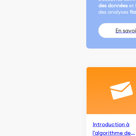
Recherche et indexation
des données
et 
des analyses
fi
Marketing de contenu et
expérience utilisateur
En savoi
Classement et apparence
dans les recherches
Surveillance et
Remarketing
Fondamentaux du
référencement (SEO)
Marketing de contenu
ChatGPT et la génération
IA
Blogging et Rédaction de
Introduction à
Contenu
l'algorithme de