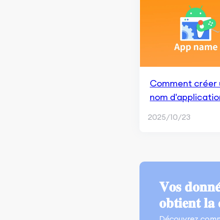
d'applications
Fondamentaux du
marketing d'application
Publicités Apple Search
Recherche marketing et
Comment créer 
concurrence
nom d'applicatio
dans le Google P
Performance du marketing
2025/10/23
d'application
Store ?
Outils de Surveillance et
d'Analyse
Optimisation pour les
moteurs de recherche
𝐕𝐨𝐬 𝐝𝐨𝐧𝐧𝐞́
𝐨𝐛𝐭𝐢𝐞𝐧𝐭 𝐥𝐚 
Aperçu de Google SGE
Découvrez comm