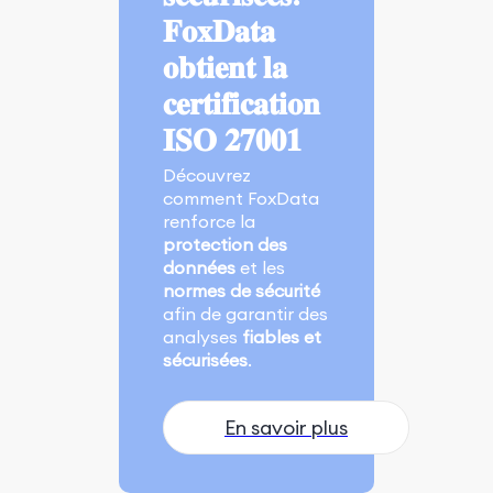
𝐅𝐨𝐱𝐃𝐚𝐭𝐚
𝐨𝐛𝐭𝐢𝐞𝐧𝐭 𝐥𝐚
𝐜𝐞𝐫𝐭𝐢𝐟𝐢𝐜𝐚𝐭𝐢𝐨𝐧
𝐈𝐒𝐎 𝟐𝟕𝟎𝟎𝟏
Découvrez
comment FoxData
renforce la
protection des
données
et les
normes de sécurité
afin de garantir des
analyses
fiables et
sécurisées
.
En savoir plus