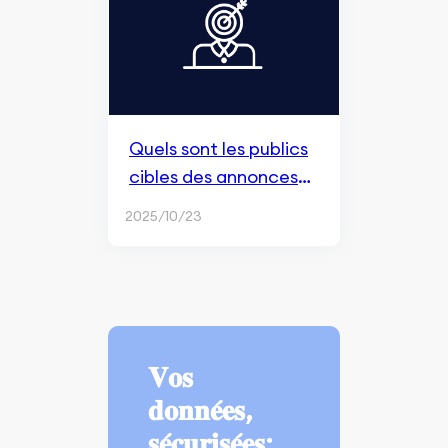
Quels sont les publics
cibles des annonces
Facebook ?
2025/10/23
𝐕𝐨𝐬
𝐝𝐨𝐧𝐧𝐞́𝐞𝐬,
𝐬𝐞́𝐜𝐮𝐫𝐢𝐬𝐞́𝐞𝐬: