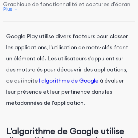
Graphique de fonctionnalité et captures d'écran
Plus
de l'application :
Vidéo promotionnelle de l'application :
Notes et avis sur Google Play :
Google Play utilise divers facteurs pour classer
les applications, l'utilisation de mots-clés étant
un élément clé. Les utilisateurs s'appuient sur
des mots-clés pour découvrir des applications,
ce qui incite
l'algorithme de Google
à évaluer
leur présence et leur pertinence dans les
métadonnées de l'application.
L'algorithme de Google utilise