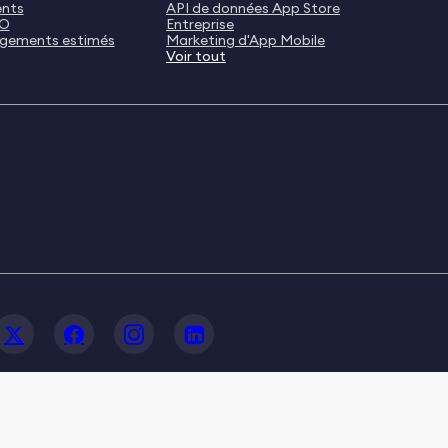
ents
API de données App Store
SO
Entreprise
rgements estimés
Marketing d'App Mobile
Voir tout