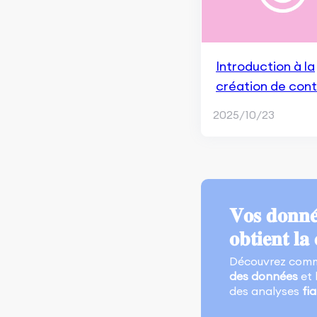
d'applications
Fondamentaux du
marketing d'application
Introduction à la
création de con
Publicités Apple Search
2025/10/23
Recherche marketing et
concurrence
Performance du marketing
d'application
Outils de Surveillance et
𝐕𝐨𝐬 𝐝𝐨𝐧𝐧𝐞́
d'Analyse
𝐨𝐛𝐭𝐢𝐞𝐧𝐭 𝐥𝐚 
Optimisation pour les
Découvrez comm
moteurs de recherche
des données
et 
des analyses
fi
Aperçu de Google SGE