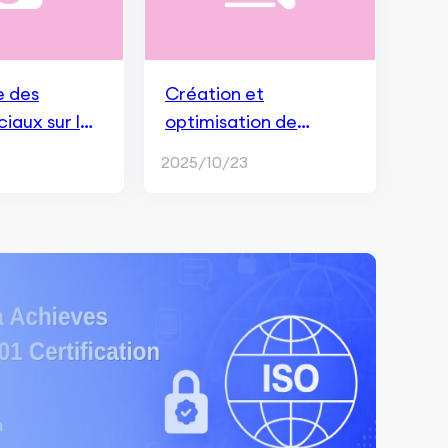
e des
Création et
iaux sur le
optimisation de
hes et
contenu pour
2025/10/23
améliorer la
performance SEO