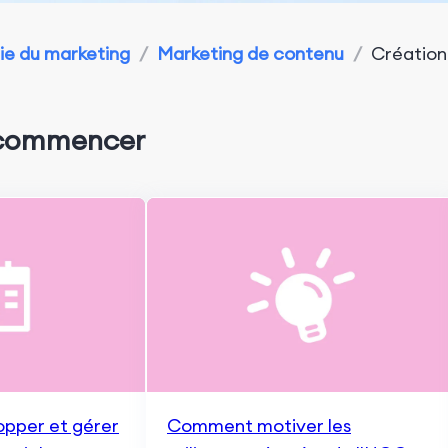
e du marketing
/
Marketing de contenu
/
Création
 commencer
pper et gérer
Comment motiver les