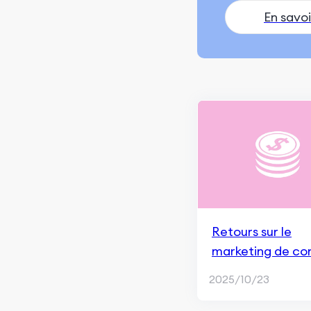
Recherche et indexation
En savoi
Marketing de contenu et
expérience utilisateur
Classement et apparence
dans les recherches
Surveillance et
Remarketing
Fondamentaux du
référencement (SEO)
Marketing de contenu
Retours sur le
ChatGPT et la génération
marketing de co
IA
2025/10/23
Blogging et Rédaction de
Contenu