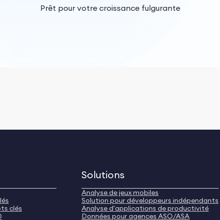
Prêt pour votre croissance fulgurante
Solutions
Analyse de jeux mobiles
lés
Solution pour développeurs indépendants
ts clés
Analyse d'applications de productivité
O
Données pour agences ASO/ASA