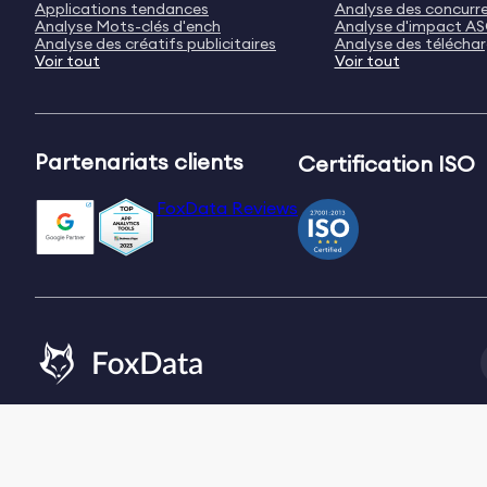
Applications tendances
Analyse des concurr
Analyse Mots-clés d'ench
Analyse d'impact A
Analyse des créatifs publicitaires
Analyse des télécha
Voir tout
Voir tout
Partenariats clients
Certification ISO
FoxData Reviews
Email:
[email protected]