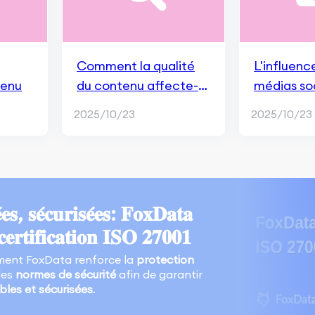
Comment la qualité
L'influenc
tenu
du contenu affecte-t-
médias soc
elle vos résultats en
SEO : Myt
2025/10/23
2025/10/23
SEO et en
réalités
engagement des
utilisateurs ?
𝐬, 𝐬𝐞́𝐜𝐮𝐫𝐢𝐬𝐞́𝐞𝐬: 𝐅𝐨𝐱𝐃𝐚𝐭𝐚
𝐜𝐞𝐫𝐭𝐢𝐟𝐢𝐜𝐚𝐭𝐢𝐨𝐧 𝐈𝐒𝐎 𝟐𝟕𝟎𝟎𝟏
ent FoxData renforce la
protection
les
normes de sécurité
afin de garantir
ables et sécurisées
.