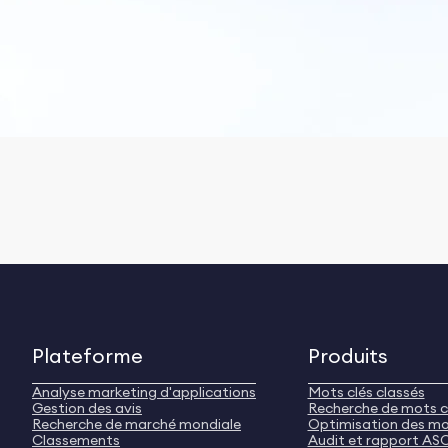
Plateforme
Produits
Analyse marketing d'applications
Mots clés classés
Gestion des avis
Recherche de mots c
Recherche de marché mondiale
Optimisation des mo
Classements
Audit et rapport AS