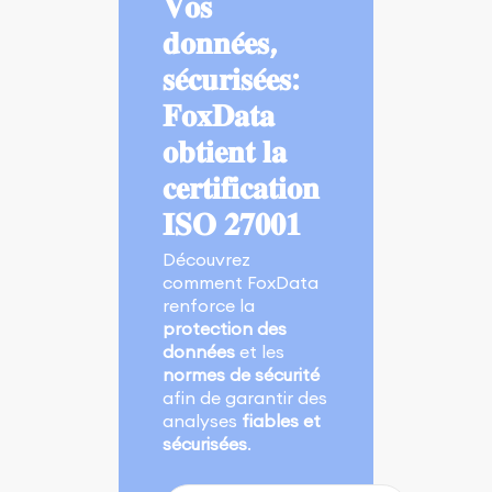
𝐕𝐨𝐬
𝐝𝐨𝐧𝐧𝐞́𝐞𝐬,
𝐬𝐞́𝐜𝐮𝐫𝐢𝐬𝐞́𝐞𝐬:
𝐅𝐨𝐱𝐃𝐚𝐭𝐚
𝐨𝐛𝐭𝐢𝐞𝐧𝐭 𝐥𝐚
𝐜𝐞𝐫𝐭𝐢𝐟𝐢𝐜𝐚𝐭𝐢𝐨𝐧
𝐈𝐒𝐎 𝟐𝟕𝟎𝟎𝟏
Découvrez
comment FoxData
renforce la
protection des
données
et les
normes de sécurité
afin de garantir des
analyses
fiables et
sécurisées
.