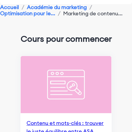
Accueil
/
Académie du marketing
/
Recherche marketing et concurrence
Optimisation pour le...
/
Marketing de contenu...
Performance du marketing d'application
Outils de Surveillance et d'Analyse
Cours pour commencer
Optimisation pour les moteurs de recherche
Aperçu de Google SGE
Recherche et indexation
Marketing de contenu et expérience utilisateur
Classement et apparence dans les recherches
Surveillance et Remarketing
Fondamentaux du référencement (SEO)
Contenu et mots-clés : trouver
le juste équilibre entre ASA,