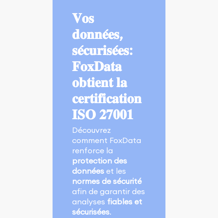
𝐕𝐨𝐬
𝐝𝐨𝐧𝐧𝐞́𝐞𝐬,
𝐬𝐞́𝐜𝐮𝐫𝐢𝐬𝐞́𝐞𝐬:
𝐅𝐨𝐱𝐃𝐚𝐭𝐚
𝐨𝐛𝐭𝐢𝐞𝐧𝐭 𝐥𝐚
𝐜𝐞𝐫𝐭𝐢𝐟𝐢𝐜𝐚𝐭𝐢𝐨𝐧
𝐈𝐒𝐎 𝟐𝟕𝟎𝟎𝟏
Découvrez
comment FoxData
renforce la
protection des
données
et les
normes de sécurité
afin de garantir des
analyses
fiables et
sécurisées
.