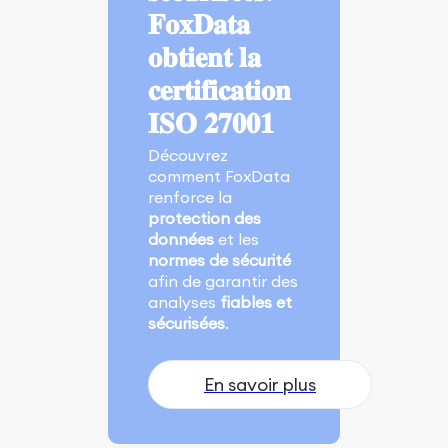
𝐅𝐨𝐱𝐃𝐚𝐭𝐚
𝐨𝐛𝐭𝐢𝐞𝐧𝐭 𝐥𝐚
𝐜𝐞𝐫𝐭𝐢𝐟𝐢𝐜𝐚𝐭𝐢𝐨𝐧
𝐈𝐒𝐎 𝟐𝟕𝟎𝟎𝟏
Découvrez
comment FoxData
renforce la
protection des
données
et les
normes de sécurité
afin de garantir des
analyses
fiables et
sécurisées
.
En savoir plus