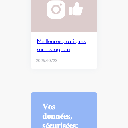
Meilleures pratiques
sur Instagram
2025/10/23
𝐕𝐨𝐬
𝐝𝐨𝐧𝐧𝐞́𝐞𝐬,
𝐬𝐞́𝐜𝐮𝐫𝐢𝐬𝐞́𝐞𝐬: