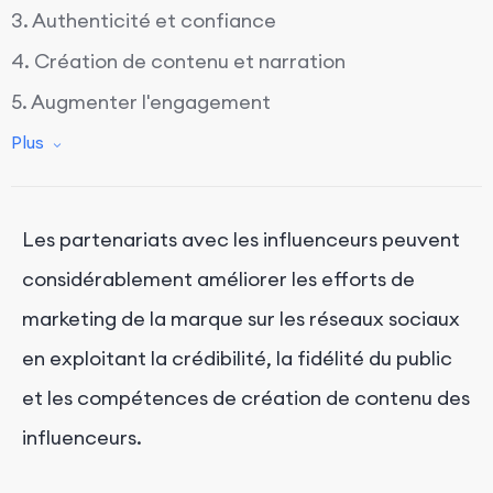
3. Authenticité et confiance
4. Création de contenu et narration
5. Augmenter l'engagement
6. Générer des conversions
Plus
7. Améliorer l'image de marque
8. Accès à des idées créatives
Les partenariats avec les influenceurs peuvent
9. Rentabilité
considérablement améliorer les efforts de
10. Partenariats à long terme
marketing de la marque sur les réseaux sociaux
11. Potentiel viral
en exploitant la crédibilité, la fidélité du public
12. Feedback et amélioration
et les compétences de création de contenu des
13. Marketing de niche
influenceurs.