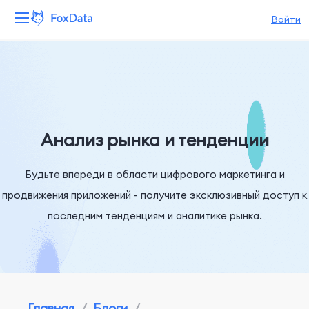
Войти
Платформа
Продукты
Решения
Анализ рынка и тенденции
Ресурсы
Будьте впереди в области цифрового маркетинга и
продвижения приложений - получите эксклюзивный доступ к
Цены
последним тенденциям и аналитике рынка.
Компания
Главная
/
Блоги
/