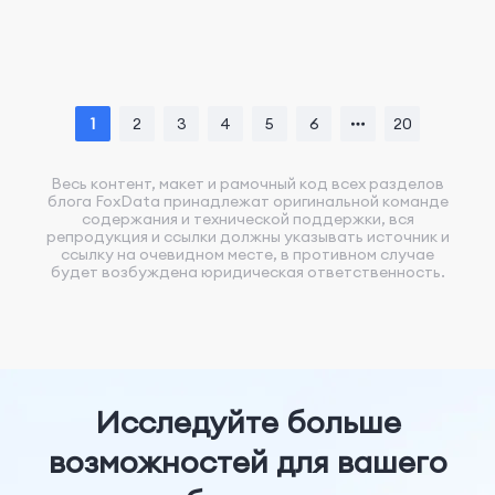
1
2
3
4
5
6
20
Весь контент, макет и рамочный код всех разделов
блога FoxData принадлежат оригинальной команде
содержания и технической поддержки, вся
репродукция и ссылки должны указывать источник и
ссылку на очевидном месте, в противном случае
будет возбуждена юридическая ответственность.
Исследуйте больше
возможностей для вашего