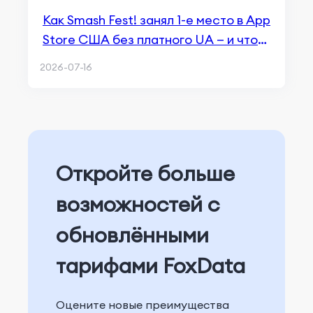
Как Smash Fest! занял 1-е место в App
Store США без платного UA — и что
это значит для hybrid casual
2026-07-16
Откройте больше
возможностей с
обновлёнными
тарифами FoxData
Оцените новые преимущества