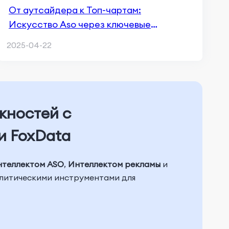
От аутсайдера к Топ-чартам:
Искусство Aso через ключевые
стратегии Конкурентов
2025-04-22
жностей с
и FoxData
нтеллектом ASO
,
Интеллектом рекламы
и
алитическими инструментами для