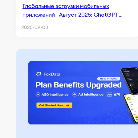
Глобальные загрузки мобильных
приложений | Август 2025: ChatGPT
сохраняет 1-е место на iOS, TikTok Lite
2025-09-03
лидирует на Android