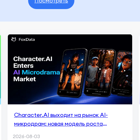
Посмотреть
Character.AI выходит на рынок AI-
микродрам: новая модель роста
приложений
2026-08-03