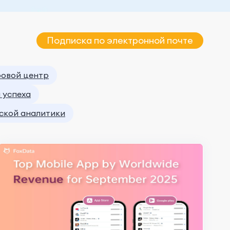
Подписка по электронной почте
овой центр
 успеха
еской аналитики