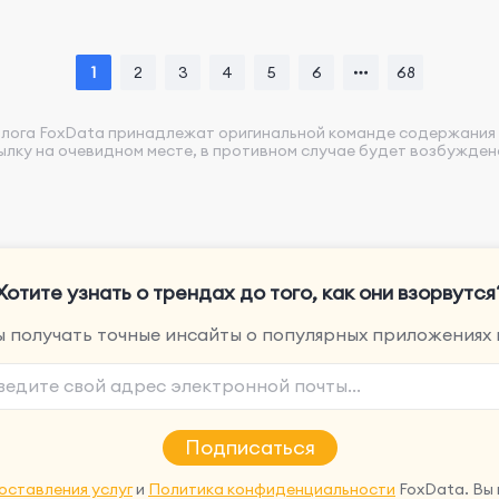
1
2
3
4
5
6
68
 блога FoxData принадлежат оригинальной команде содержания 
ылку на очевидном месте, в противном случае будет возбужде
Хотите узнать о трендах до того, как они взорвутся
 получать точные инсайты о популярных приложениях 
Подписаться
оставления услуг
и
Политика конфиденциальности
FoxData. Вы 