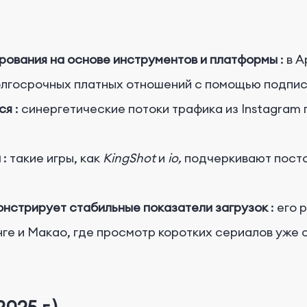
рования на основе инструментов и платформы
: в 
лгосрочных платных отношений с помощью подпис
ся
: синергетические потоки трафика из Instagra
л
: такие игры, как
KingShot
и
io,
подчеркивают посто
нстрирует стабильные показатели загрузок
: его
нге и Макао, где просмотр коротких сериалов уже 