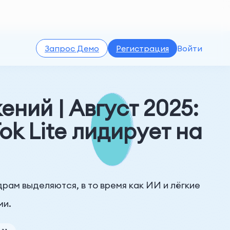
Запрос Демо
Регистрация
Войти
ний | Август 2025:
ok Lite лидирует на
драм выделяются, в то время как ИИ и лёгкие
ми.