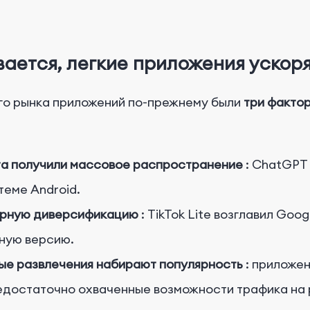
вается, легкие приложения уско
ого рынка приложений по-прежнему были
три фактор
та получили массовое распространение
: ChatGPT
теме Android.
урную диверсификацию
: TikTok Lite возглавил Goo
ную версию.
ые развлечения набирают популярность
:
приложе
недостаточно охваченные возможности трафика на