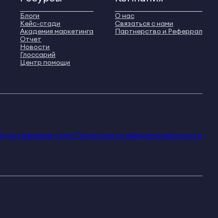
Блоги
О нас
Кейс-стади
Связаться с нами
Академия маркетинга
Партнерство и Реферрал
Отчет
Новости
Глоссарий
Центр помощи
едоставления услуг
Политика конфиденциальности