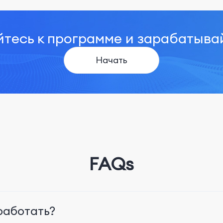
тесь к программе и зарабатыва
Начать
FAQs
работать?