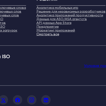
ключевые слова
Аналитика мобильных игр
лючевых слов
Решение для независимых разработчиков
ючевых слов
Аналитика приложений продуктивности
SO
Данные для ASO/ASA агентств
нтов
API данных App Store
ASO
Предприятие
х загрузок
Маркетинг приложений
Смотреть все
 ISO
Условия пр