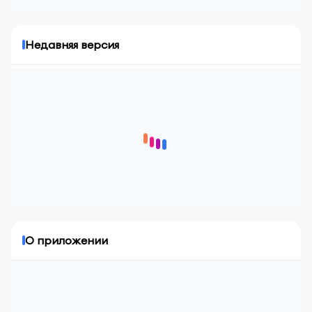
Недавняя версия
Последняя версия:
Время обновления:
undefined undefined, undefined
Журнал обновлений:
-
Больше
О приложении