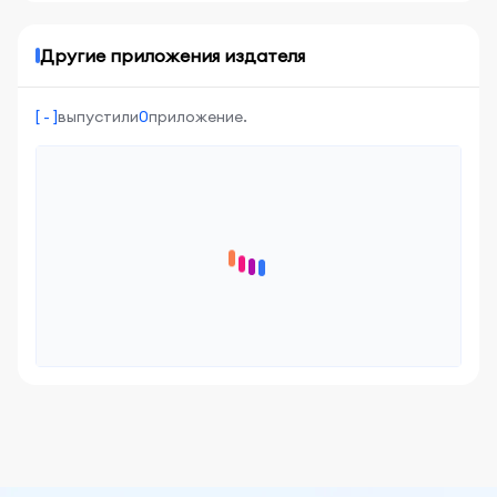
Другие приложения издателя
[ - ]
выпустили
0
приложение.