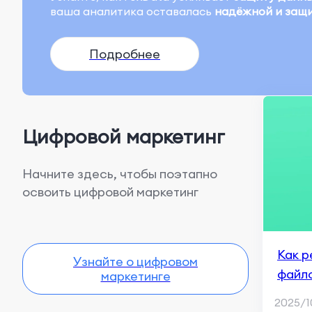
ваша аналитика оставалась
надёжной и защ
Подробнее
Цифровой маркетинг
Начните здесь, чтобы поэтапно
освоить цифровой маркетинг
Как р
Узнайте о цифровом
файло
маркетинге
сталк
2025/1