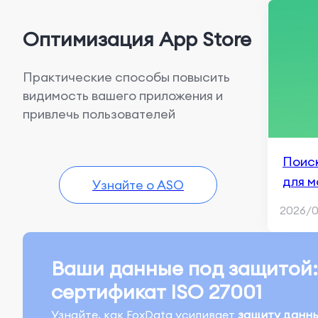
Оптимизация App Store
Практические способы повысить
видимость вашего приложения и
привлечь пользователей
Поис
для м
Узнайте о ASO
2026/
Ваши данные под защитой:
сертификат ISO 27001
Узнайте, как FoxData усиливает
защиту данн