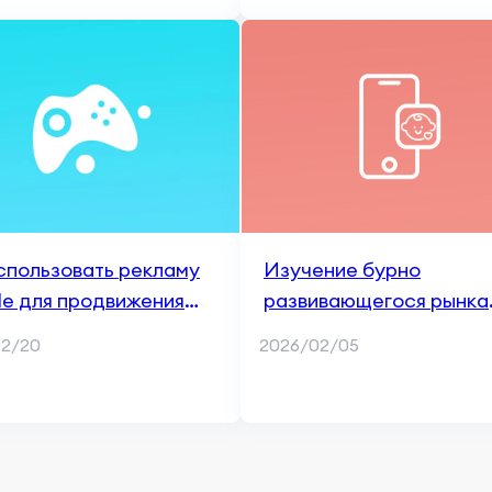
ла и как к этому
цифровой опыт
тироваться
спользовать рекламу
Изучение бурно
e для продвижения
развивающегося рынка
го приложения
детских приложений:
02/20
2026/02/05
тенденции и возможно
роста