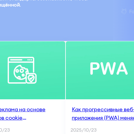
ищённой
.
еклама на основе
Как прогрессивные веб
в cookie
приложения (PWA) меня
ивается с потерей
мобильный маркетинг и
0/23
2025/10/23