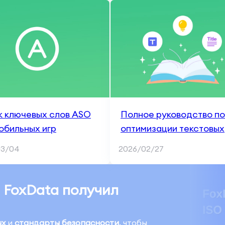
к ключевых слов ASO
Полное руководство по
обильных игр
оптимизации текстовых
метаданных
03/04
2026/02/27
 FoxData получил
ых
и
стандарты безопасности
, чтобы