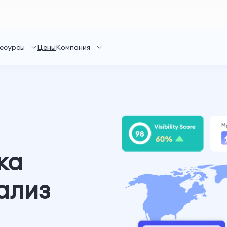
есурсы
Цены
Компания
ка
ализ