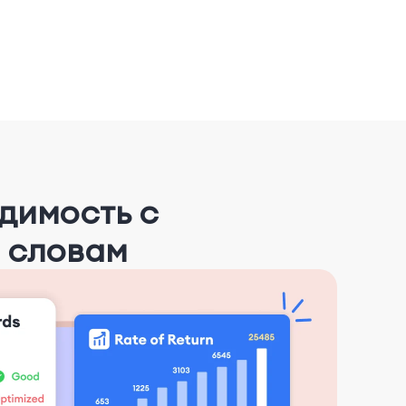
димость с
 словам