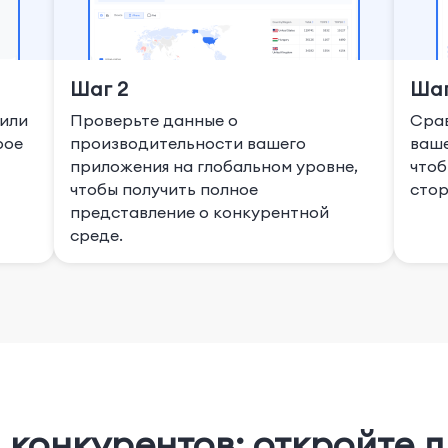
Шаг 2
Шаг
 или
Проверьте данные о
Срав
рое
производительности вашего
ваше
приложения на глобальном уровне,
чтоб
чтобы получить полное
стор
представление о конкурентной
среде.
 конкурентов: откройте д