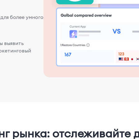
 для более умного
ы выявить
ркетинговый
г рынка: отслеживайте 