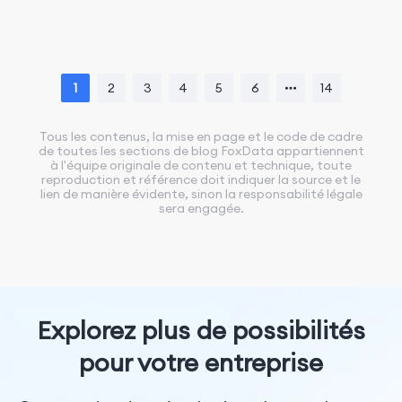
1
2
3
4
5
6
14
Tous les contenus, la mise en page et le code de cadre
de toutes les sections de blog FoxData appartiennent
à l'équipe originale de contenu et technique, toute
reproduction et référence doit indiquer la source et le
lien de manière évidente, sinon la responsabilité légale
sera engagée.
Explorez plus de possibilités
pour votre entreprise