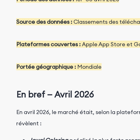
Source des données :
Classements des télécha
Plateformes couvertes :
Apple App Store et G
Portée géographique :
Mondiale
En
bref — Avril 2026
En avril 2026, le marché était, selon la platefor
révèlent :