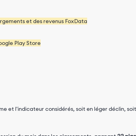
rgements et des revenus FoxData
oogle Play Store
me et l'indicateur considérés, soit en léger déclin, so