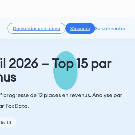
Demander une démo
S'inscrire
Se connecter
l 2026 — Top 15 par
nus
™ progresse de 12 places en revenus. Analyse par
ar FoxData.
-05-14