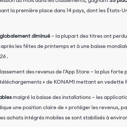
gression du mois dans les classements, gagnant
33 pla
nt la première place dans 14 pays, dont les États-Unis
 globalement diminué
— la plupart des titres ont perd
ns après les fêtes de printemps et à une baisse mondi
026
.
classement des revenus de l'App Store — la plus forte 
 de téléchargements » de KONAMI mettant en vedette 
ables
malgré la baisse des installations — les applica
que une position claire de « protéger les revenus, pa
s achats intégrés mobiles se sont stabilisés à environ