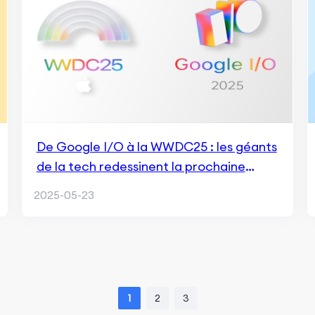
De Google I/O à la WWDC25 : les géants
de la tech redessinent la prochaine
décennie grâce à l’IA
2025-05-23
1
2
3