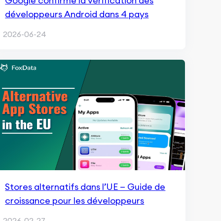
Google confirme la vérification des
développeurs Android dans 4 pays
2026-06-24
Stores alternatifs dans l’UE — Guide de
croissance pour les développeurs
2026-02-27