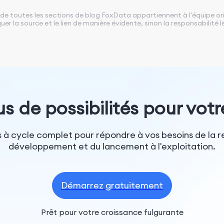
 de toutes les sections de blog FoxData appartiennent à l'équipe o
uer la source et le lien de manière évidente, sinon la responsabilité
us de possibilités pour votr
 à cycle complet pour répondre à vos besoins de la r
développement et du lancement à l'exploitation.
Démarrez gratuitement
Prêt pour votre croissance fulgurante