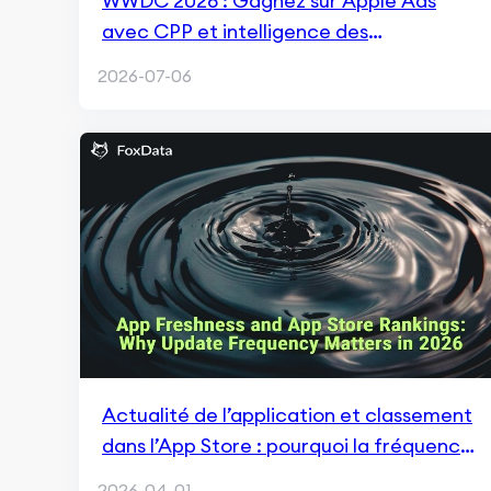
WWDC 2026 : Gagnez sur Apple Ads
avec CPP et intelligence des
placements
2026-07-06
Actualité de l’application et classement
dans l’App Store : pourquoi la fréquence
des mises à jour est essentielle en 2026
2026-04-01