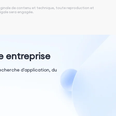
riginale de contenu et technique, toute reproduction et
 légale sera engagée.
e entreprise
echerche d'application, du