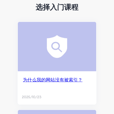
选择入门课程
搜索引擎优化
Google SGE概述
爬取与收录
内容营销与页面体验
搜索排名和展现
效果监测与再营销
SEO基础知识
为什么我的网站没有被索引？
内容营销
ChatGPT与AI内容生成
2025/10/23
博客与内容写作