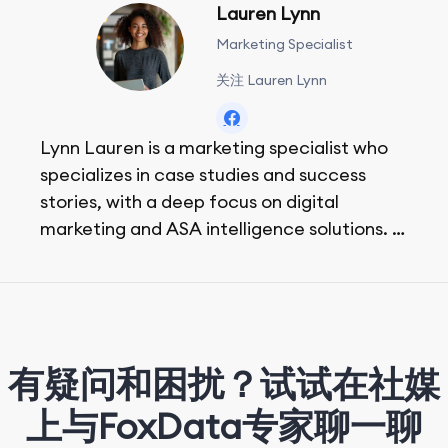
Lauren Lynn
Marketing Specialist
关注 Lauren Lynn
Lynn Lauren is a marketing specialist who
specializes in case studies and success
stories, with a deep focus on digital
marketing and ASA intelligence solutions.
She loves music, dancing, and food!
有疑问和困扰？试试在社媒
上与FoxData专家聊一聊