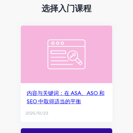
选择入门课程
搜索引擎优化
Google SGE概述
爬取与收录
内容营销与页面体验
搜索排名和展现
效果监测与再营销
SEO基础知识
内容与关键词：在 ASA、ASO 和
内容营销
SEO 中取得适当的平衡
ChatGPT与AI内容生成
2025/10/23
博客与内容写作