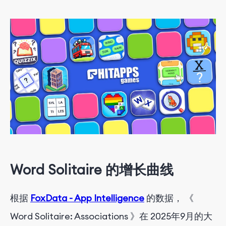
Word Solitaire 的增长曲线
根据
FoxData - App Intelligence
的
数
据
，
《
Word
Solitaire: Associations
》
在 2025
年
9月
的
大