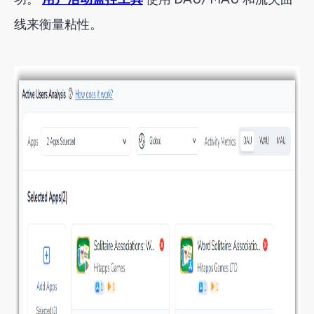
线
来衡量粘性
。