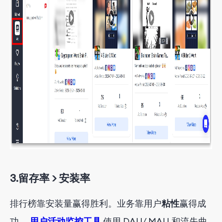
3.
留存率 > 安装率
排行榜靠安装量赢得胜利。业务靠用户
粘性
赢得成
功
。
用户活动监控工具
使用 DAU/
MAU 和流失曲