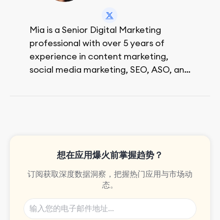
Mia is a Senior Digital Marketing
professional with over 5 years of
experience in content marketing,
social media marketing, SEO, ASO, and
paid advertising. On her days off, she
enjoys strolling around the city and
sipping a matcha latte.
想在应用爆火前掌握趋势？
订阅获取深度数据洞察，把握热门应用与市场动
态。