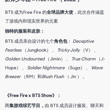
BTS 成为
Free Fire 的
全球品牌大使
，此次合作涵盖
了游戏内和现实世界的元素
独特的服装和皮肤：
BTS 成员亲自设计的
七个
角色包
：
Deceptive
Fearless
（Jungkook）
、
Tricky Jolly
（V）
、
Golden Undaunted
（Jimin）
、
True Charm
（J-
Hope）
、
Soldier Nightmare
（Suga）
、
Wave
Breezer
（RM）
和
Blush Flush
（
Jin
）
。
《Free Fire x BTS Show》：
两
集游戏综艺节目，
由 BTS 成员设计服装、聊天和