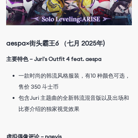
aespa×街头霸王6
（
七月
2025
年)
主要特色 – Juri's Outfit 4 feat. aespa
一款时尚的韩流风格服装，有
10 种颜色可选，
售价 350 斗士币
包含
Juri 主题曲的全新韩流混音版以及出场和
比赛介绍的独家视觉效果
虚拟偶像评论 – naevis