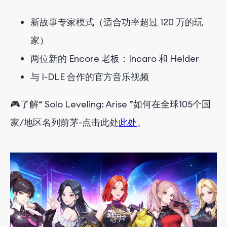
新故事专家模式（适合功率超过 120 万的玩
家）
两位新的 Encore 老板：Incaro 和 Helder
与 I-DLE 合作的官方音乐视频
🎮
了解
“
Solo Leveling:
Arise
”
如何
在
全球
105
个
国
家
/
地区
名列前茅
-
点击
此处
此处
。