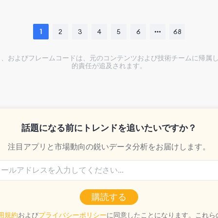
1
2
3
4
5
6
68
アウト、およびフレームコードは、元のコンテンツおよび技術チームに帰属
的責任が追及されます。
話題になる前にトレンドを追いたいですか？
注目アプリと市場動向の鋭いデータ分析をお届けします。
購読する
用規約
および
プライバシーポリシー
に同意したことになります。これら