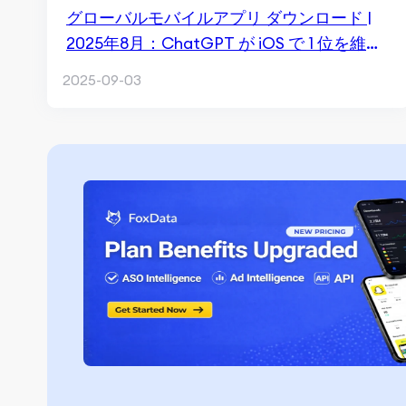
グローバルモバイルアプリ ダウンロード |
2025年8月：ChatGPT が iOS で 1 位を維
持、TikTok Lite が Android をリード
2025-09-03