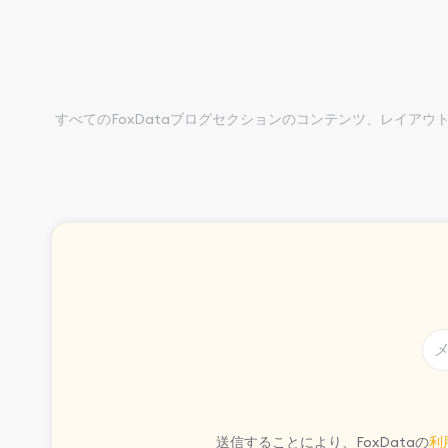
すべてのFoxDataブログセクションのコンテンツ、レイ
送信することにより、FoxDataの
利