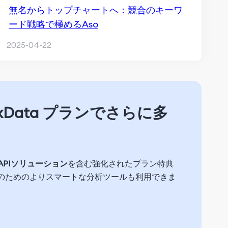
無名からトップチャートへ：競合のキーワ
ード戦略で極めるAso
2025-04-22
Data プランでさらに多
APIソリューション
を含む強化されたプラン特典
のためのよりスマートな分析ツールも利用できま