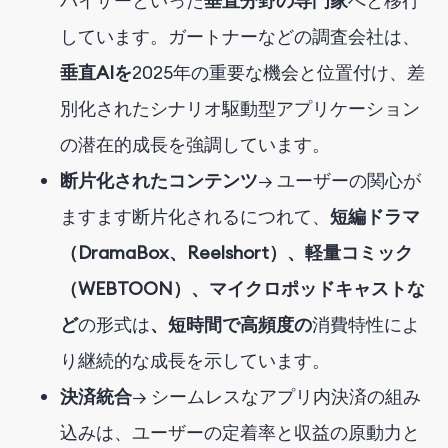
バイザーといった
垂直分野の専門家
へと移行
しています。ガートナーなどの調査会社は、
垂直AIを
2025年の重要な機会と位置付け、差
別化されたシナリオ駆動型アプリケーション
の潜在的成長を強調しています。
断片化されたコンテンツ
→ ユーザーの関心が
ますます断片化されるにつれて、
短編ドラマ
（DramaBox、Reelshort）、軽量コミック
（WEBTOON）、マイクロポッドキャストな
ど
の形式は
、短時間で高頻度の
消費特性
によ
り継続的な成長を示しています
。
決済統合
→ シームレスなアプリ内決済の組み
込みは、ユーザーの定着率と収益の原動力と