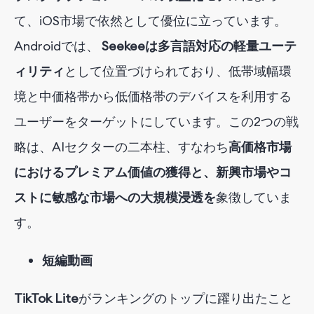
て、iOS市場で依然として優位に立っています
。
Androidでは、
Seekeeは
多言語対応の軽量ユーテ
ィリティ
として位置づけられており
、低帯域幅環
境と中価格帯から低価格帯のデバイスを利用する
ユーザーをターゲットにしています。この2つの戦
略は、AIセクターの二本柱、すなわち
高価格市場
におけるプレミアム価値の獲得と、新興市場やコ
ストに敏感な市場への大規模浸透を
象徴していま
す
。
短編動画
TikTok Lite
が
ランキングのトップに
躍り出たこと