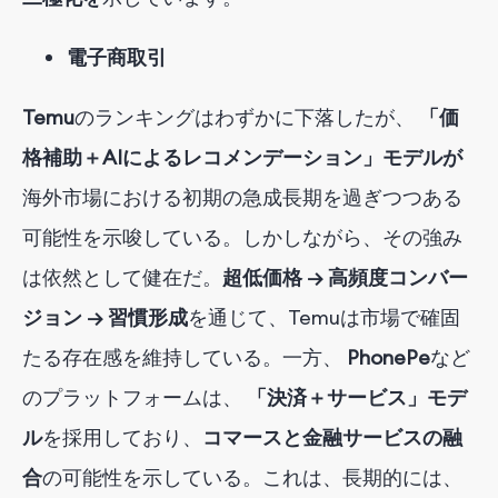
電子商取引
Temu
のランキングはわずかに下落したが、
「価
格補助＋AIによるレコメンデーション」モデルが
海外市場における初期の急成長期を過ぎつつある
可能性を示唆している。しかしながら、その強み
は依然として健在だ。
超低価格 → 高頻度コンバー
ジョン → 習慣形成
を通じて
、Temuは市場で確固
たる存在感を維持している。一方、
PhonePe
など
のプラットフォームは、
「決済＋サービス」モデ
ル
を採用しており
、
コマースと金融サービスの融
合
の可能性を示している
。これは、長期的には、