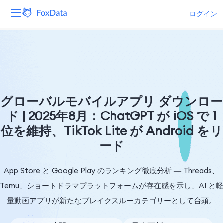
ログイン
プラットフォーム
製品
ソリューション
グローバルモバイルアプリ ダウンロー
ド | 2025年8月：ChatGPT が iOS で 1
リソース
位を維持、TikTok Lite が Android をリ
ード
価格
会社
App Store と Google Play のランキング徹底分析 ― Threads、
Temu、ショートドラマプラットフォームが存在感を示し、AI と軽
量動画アプリが新たなブレイクスルーカテゴリーとして台頭。