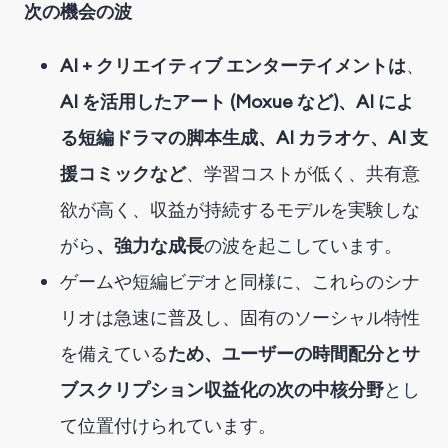
次の機会の波
AI + クリエイティブ エンターテイメントは
、
AI を活用したアート (Moxue など)、AI によ
る短編ドラマの脚本生成、AI カラオケ、AI 支
援コミックなど
、学習コストが低く、共有意
欲が高く、収益が持続するモデルを実験しな
がら
、強力な成長
の波を起こしています
。
ゲームや短編ビデオと同様に、これらのシナ
リオは急速に普及し、固有のソーシャル特性
を備えている
ため、ユーザーの時間配分とサ
ブスクリプション収益化の次の中核分野
とし
て位置付けられています
。