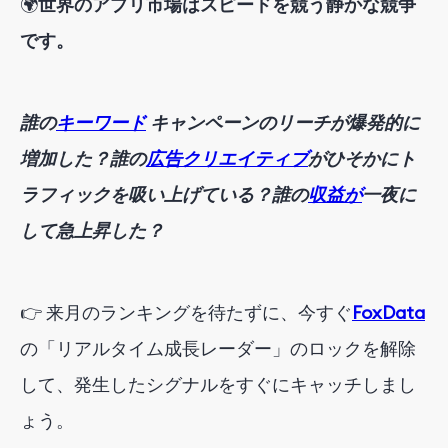
🌍
世界のアプリ市場はスピードを競う静かな競争
です。
誰の
キーワード
キャンペーンのリーチが爆発的に
増加した？誰の
広告クリエイティブ
がひそかにト
ラフィックを吸い上げている？誰の
収益が
一夜に
して急上昇した？
👉 来月のランキングを待たずに、
今すぐ
FoxData
の「リアルタイム成長レーダー」のロックを解除
して、発生したシグナルをすぐにキャッチしまし
ょう。