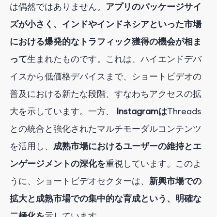
は
偶然ではありません。
アプリのパッケージサイ
ズが小さく、インドやインドネシアといった市場
における爆発的なトラフィック獲得の機会が相ま
って
生まれたものです
。これは、ハイエンドデバ
イスから低価格デバイスまで、ショートビデオの
普及における新たな段階、すなわちアクセスの拡
大を示しています。一方、
Instagramは
Threads
との統合と強化されたマルチモーダルコンテンツ
を活用し、
成熟市場におけるユーザーの維持とエ
ンゲージメントの深化を
重視しています
。このよ
うに、ショートビデオセクターは、
新興市場での
拡大と成熟市場での集中的な育成という、明確な
二極化を
示しています
。