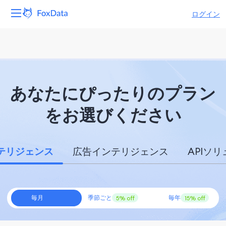
ログイン
プラットフォーム
製品
あなたにぴったりのプラン
ソリューション
をお選びください
リソース
価格
ンテリジェンス
広告インテリジェンス
APIソ
会社
毎月
季節ごと
毎年
5% off
15% off