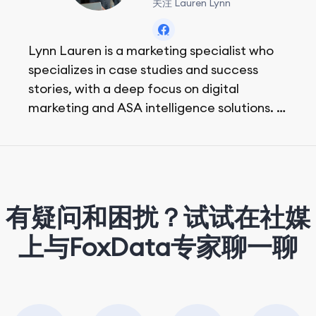
关注 Lauren Lynn
Lynn Lauren is a marketing specialist who
specializes in case studies and success
stories, with a deep focus on digital
marketing and ASA intelligence solutions.
She loves music, dancing, and food!
有疑问和困扰？试试在社媒
上与FoxData专家聊一聊