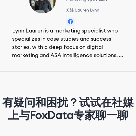
关注 Lauren Lynn
Lynn Lauren is a marketing specialist who
specializes in case studies and success
stories, with a deep focus on digital
marketing and ASA intelligence solutions.
She loves music, dancing, and food!
有疑问和困扰？试试在社媒
上与FoxData专家聊一聊