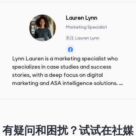
Lauren Lynn
Marketing Specialist
关注 Lauren Lynn
Lynn Lauren is a marketing specialist who
specializes in case studies and success
stories, with a deep focus on digital
marketing and ASA intelligence solutions.
She loves music, dancing, and food!
有疑问和困扰？试试在社媒