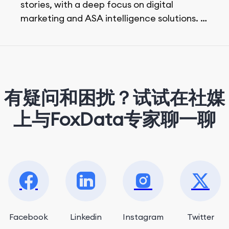
stories, with a deep focus on digital
marketing and ASA intelligence solutions.
She loves music, dancing, and food!
有疑问和困扰？试试在社媒
上与FoxData专家聊一聊
Facebook
Linkedin
Instagram
Twitter