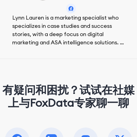
Lynn Lauren is a marketing specialist who
specializes in case studies and success
stories, with a deep focus on digital
marketing and ASA intelligence solutions.
She loves music, dancing, and food!
有疑问和困扰？试试在社媒
上与FoxData专家聊一聊