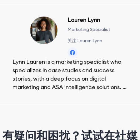
Lauren Lynn
Marketing Specialist
关注 Lauren Lynn
Lynn Lauren is a marketing specialist who
specializes in case studies and success
stories, with a deep focus on digital
marketing and ASA intelligence solutions.
She loves music, dancing, and food!
有疑问和困扰？试试在社媒