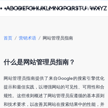
A
B
C
D
E
F
G
H
I
J
K
L
M
N
O
P
Q
R
S
T
U
V
W
X
Y
Z
首页
/
营销术语
/
网站管理员指南
什么是网站管理员指南？
网站管理员指南提供了来自Google的搜索引擎优化
提示和最佳实践，以增强网站的可见性、可用性和合
规性。这些准则概述了网站管理员应遵循的基本原则
和技术要求，以改善其网站在搜索结果中的性能，并