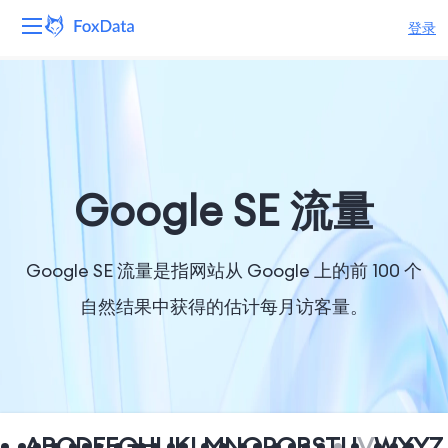
登录
平台
产品
解决方案
Google SE 流量
资源
Google SE 流量是指网站从 Google 上的前 100 个
定价
自然结果中获得的估计每月访客量。
公司
A
B
C
D
E
F
G
H
I
J
K
L
M
N
O
P
Q
R
S
T
U
V
W
X
Y
Z