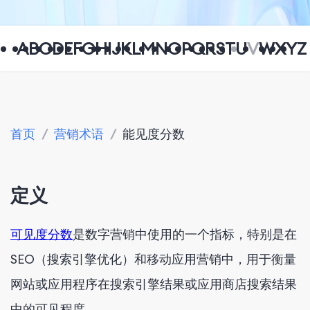
A
B
C
D
E
F
G
H
I
J
K
L
M
N
O
P
Q
R
S
T
U
V
W
X
Y
Z
首页
/
营销术语
/
能见度分数
定义
可见度分数
是数字营销中使用的一个指标，特别是在
SEO（搜索引擎优化）和移动应用营销中，用于衡量
网站或应用程序在搜索引擎结果或应用商店搜索结果
中的可见程度。