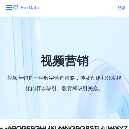
登录
平台
产品
解决方案
视频营销
资源
视频营销是一种数字营销策略，涉及创建和分发视
定价
频内容以吸引、教育和吸引受众。
公司
A
B
C
D
E
F
G
H
I
J
K
L
M
N
O
P
Q
R
S
T
U
V
W
X
Y
Z