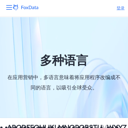
登录
平台
产品
解决方案
多种语言
资源
在应用营销中，多语言意味着将应用程序改编成不
定价
同的语言，以吸引全球受众。
公司
A
B
C
D
E
F
G
H
I
J
K
L
M
N
O
P
Q
R
S
T
U
V
W
X
Y
Z