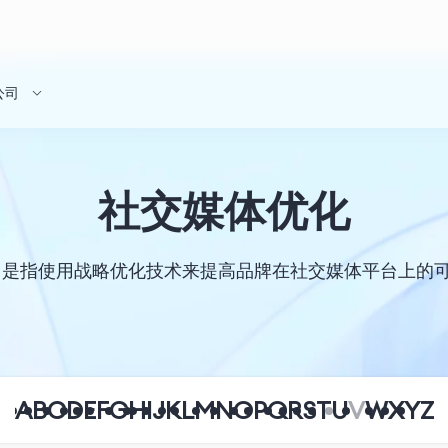
公司
社交媒体优化
）是指使用战略优化技术来提高品牌在社交媒体平台上的
A
B
C
D
E
F
G
H
I
J
K
L
M
N
O
P
Q
R
S
T
U
V
W
X
Y
Z