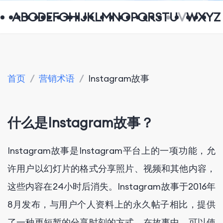
A
B
C
D
E
F
G
H
I
J
K
L
M
N
O
P
Q
R
S
T
U
V
W
X
Y
Z
首页
/
营销术语
/
Instagram故事
什么是Instagram故事？
Instagram故事是Instagram平台上的一项功能，允
许用户以幻灯片的格式分享照片、视频和其他内容，
这些内容在24小时后消失。Instagram故事于2016年
8月发布，与用户个人资料上的永久帖子相比，提供
了一种更短暂的分享时刻的方式。在故事中，可以使