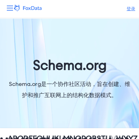
登录
平台
产品
解决方案
Schema.org
资源
Schema.org是一个协作社区活动，旨在创建、维
定价
护和推广互联网上的结构化数据模式。
公司
A
B
C
D
E
F
G
H
I
J
K
L
M
N
O
P
Q
R
S
T
U
V
W
X
Y
Z