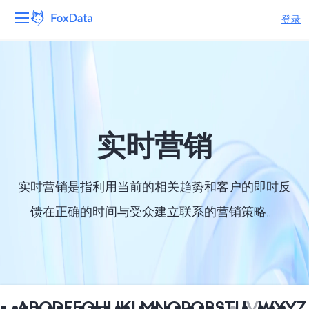
登录
平台
产品
解决方案
实时营销
资源
实时营销是指利用当前的相关趋势和客户的即时反
定价
馈在正确的时间与受众建立联系的营销策略。
公司
A
B
C
D
E
F
G
H
I
J
K
L
M
N
O
P
Q
R
S
T
U
V
W
X
Y
Z