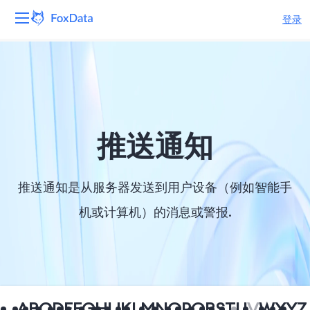
登录
平台
产品
解决方案
推送通知
资源
推送通知是从服务器发送到用户设备（例如智能手
定价
机或计算机）的消息或警报.
公司
A
B
C
D
E
F
G
H
I
J
K
L
M
N
O
P
Q
R
S
T
U
V
W
X
Y
Z