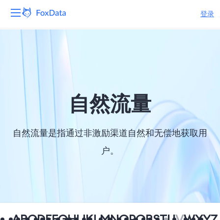
登录
平台
产品
解决方案
自然流量
资源
自然流量是指通过非激励渠道自然和无偿地获取用
定价
户。
公司
A
B
C
D
E
F
G
H
I
J
K
L
M
N
O
P
Q
R
S
T
U
V
W
X
Y
Z