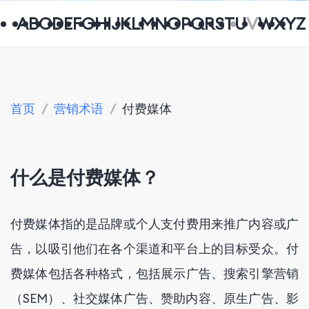
A
B
C
D
E
F
G
H
I
J
K
L
M
N
O
P
Q
R
S
T
U
V
W
X
Y
Z
首页
/
营销术语
/
付费媒体
什么是付费媒体？
付费媒体指的是品牌或个人支付费用来推广内容或广
告，以吸引他们在各个渠道和平台上的目标受众。付
费媒体包括各种格式，包括展示广告、搜索引擎营销
（SEM）、社交媒体广告、赞助内容、原生广告、影