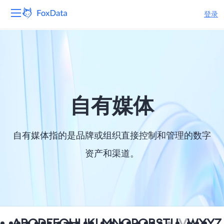
登录
平台
产品
解决方案
自有媒体
资源
自有媒体指的是品牌或组织直接控制和管理的数字
定价
资产和渠道。
公司
A
B
C
D
E
F
G
H
I
J
K
L
M
N
O
P
Q
R
S
T
U
V
W
X
Y
Z