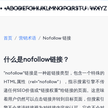
A
B
C
D
E
F
G
H
I
J
K
L
M
N
O
P
Q
R
S
T
U
V
W
X
Y
Z
首页
/
营销术语
/
Nofollow 链接
什么是nofollow链接？
"nofollow"链接是一种超链接类型，包含一个特殊的
HTML属性（
rel="nofollow"
），指示搜索引擎不传
递任何SEO价值或“链接权重”给链接的页面。这意味
着用户仍然可以点击链接并转到目标页面，但搜索引
擎不会将该链接视为对链接内容的认可，它也不会对