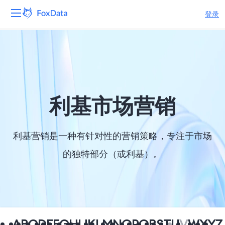
登录
平台
产品
解决方案
利基市场营销
资源
利基营销是一种有针对性的营销策略，专注于市场
定价
的独特部分（或利基）。
公司
A
B
C
D
E
F
G
H
I
J
K
L
M
N
O
P
Q
R
S
T
U
V
W
X
Y
Z