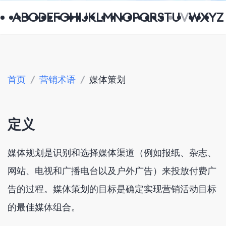
A
B
C
D
E
F
G
H
I
J
K
L
M
N
O
P
Q
R
S
T
U
V
W
X
Y
Z
首页
/
营销术语
/
媒体策划
定义
媒体规划是识别和选择媒体渠道（例如报纸、杂志、
网站、电视和广播电台以及户外广告）来投放付费广
告的过程。媒体策划的目标是确定实现营销活动目标
的最佳媒体组合。