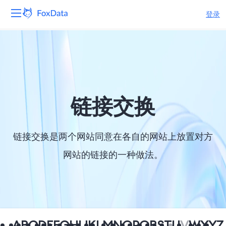
登录
平台
产品
解决方案
链接交换
资源
链接交换是两个网站同意在各自的网站上放置对方
定价
网站的链接的一种做法。
公司
A
B
C
D
E
F
G
H
I
J
K
L
M
N
O
P
Q
R
S
T
U
V
W
X
Y
Z