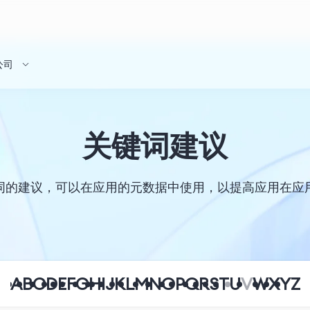
公司
关键词建议
词的建议，可以在应用的元数据中使用，以提高应用在应
A
B
C
D
E
F
G
H
I
J
K
L
M
N
O
P
Q
R
S
T
U
V
W
X
Y
Z